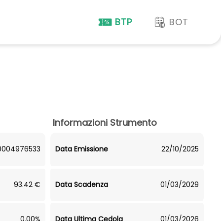
BTP
BOT
Informazioni Strumento
0004976533
Data Emissione
22/10/2025
93.42 €
Data Scadenza
01/03/2029
0.00%
Data Ultima Cedola
01/03/2026